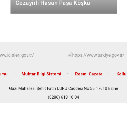
Cezayirli Hasan Paşa Köşkü
Çan
Eceabat
rumu
Muhtar Bilgi Sistemi
Resmi Gazete
Koll
Gazi Mahallesi Şehit Fatih DURU Caddesi No:55 17610 Ezine
(0286) 618 10 04