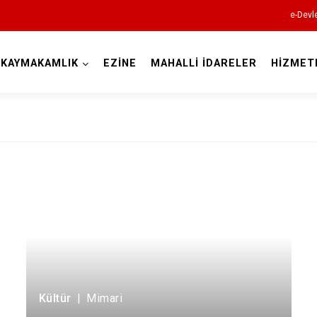
e-Devl
KAYMAKAMLIK
EZİNE
MAHALLİ İDARELER
HİZMET
Çanakkale
Ayvacık
Bayramiç
Biga
Kültür
|
Mimari
Bozcaada