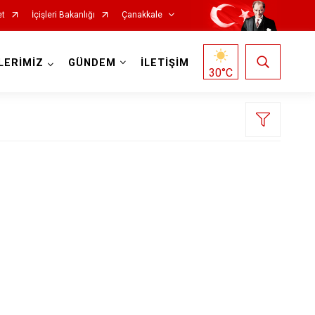
et
İçişleri Bakanlığı
Çanakkale
LERİMİZ
GÜNDEM
İLETİŞİM
30
°C
Ezine
Gelibolu
Gökçeada
Lapseki